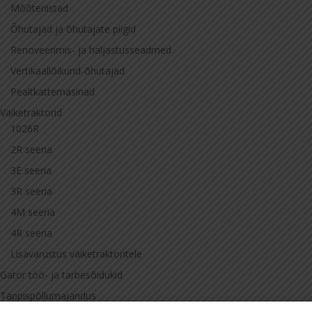
Mõõteriistad
Õhutajad ja õhutajate piigid
Renoveerimis- ja haljastusseadmed
Vertikaallõikurid-õhutajad
Pealtkattemasinad
Väiketraktorid
1026R
2R seeria
3E seeria
3R seeria
4M seeria
4R seeria
Lisavarustus väiketraktoritele
Gator töö- ja tarbesõidukid
Täppispõllumajandus
Täppispõllumajanduse seadmed