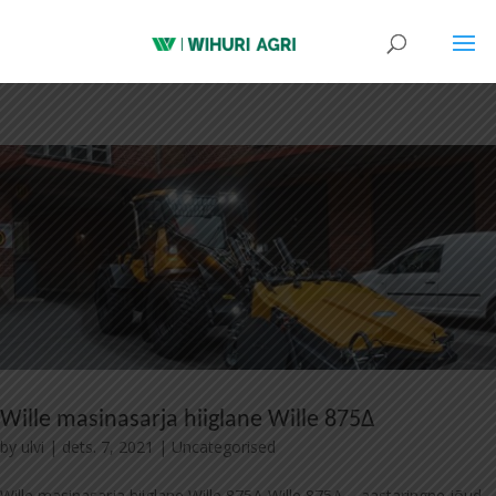
Wille masinasarja hiiglane Wille 875Δ
by
ulvi
|
dets. 7, 2021
|
Uncategorised
Wille masinasarja hiiglane Wille 875Δ Wille 875Δ – aastaringne jõud