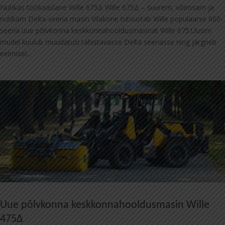
Nutikas töökaaslane Wille 675Δ Wille 675Δ – suurem, võimsam ja
nutikam Delta-seeria masin Vilakone tutvustab Wille populaarse 600-
seeria uue põlvkonna keskkonnahooldusmasinat Wille 675.Uusim
mudel kuulub muudatusi tähistavasse Delta seeriasse ning järgneb
eelmisel...
Uue põlvkonna keskkonnahooldusmasin Wille
475Δ