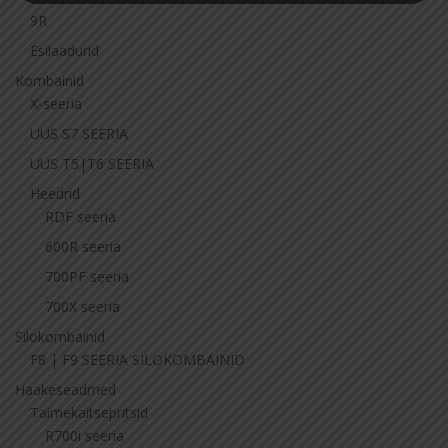
9R
Esilaadurid
Kombainid
X-seeria
UUS S7 SEERIA
UUS T5|T6 SEERIA
Heedrid
RDF seeria
600R seeria
700PF seeria
700X seeria
Silokombainid
F8 | F9 SEERIA SILOKOMBAINID
Haakeseadmed
Taimekaitsepritsid
R700i seeria