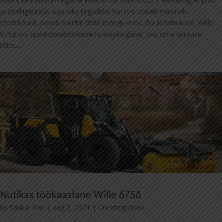
ja intelligentsus suurteks tegudeks Kui töö nõuab masinalt
efektiivsust, paneb suurim Wille mängu oma jõu ja taibukuse. Wille
875Δ on keskkonnahoolduse hooajahiiglane, mis oma suuruse
tõttu...
Nutikas töökaaslane Wille 675Δ
by
Saskia Rior
|
aug 2, 2021
|
Uncategorised