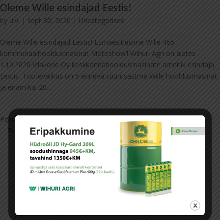
Oleme Wille esindajad Eestis!
by
ulvi
|
sept 30, 2020
|
Uncategorised
Oleme Wille esindajad Eestis! Esmaesitlesime Wille 465
kommunaalhooldusmasinat Motoshow’l Wihuri Agri on alates
1.10.2020 Vilakone Oy keskkonnahooldusmasinate ametlik esindaja
Eestis. Tootevalikus on 5 erineva suurusastme Wille hooldusmasinat
ja enam kui 20...
Põllumajandustehnika
Traktorid
5E
5M
6M
6R
7R
8R