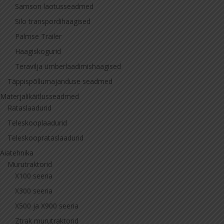
Samson laotusseadmed
Silo transpordihaagised
Palmse Trailer
Haagiskogurid
Teravilja ümberlaadimishaagised
Täppispõllumajanduse seadmed
Materjalikäitlusseadmed
Rataslaadurid
Teleskooplaadurid
Teleskooprataslaadurid
Aiatehnika
Murutraktorid
X100 seeria
X300 seeria
X500 ja X900 seeria
Ztrak murutraktorid