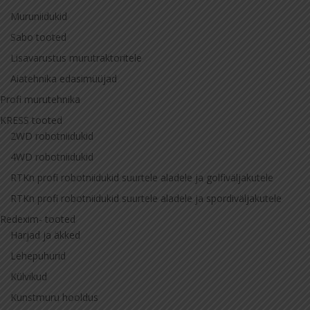
Muruniidukid
Sabo tooted
Lisavarustus murutraktoritele
Aiatehnika edasimüüjad
Profi murutehnika
KRESS tooted
2WD robotniidukid
4WD robotniidukid
RTKn profi robotniidukid suurtele aladele ja golfiväljakutele
RTKn profi robotniidukid suurtele aladele ja spordiväljakutele
Redexim- tooted
Harjad ja äkked
Lehepuhurid
Külvikud
Kunstmuru hooldus