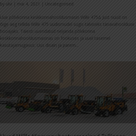
by
ulvi
|
mai 4, 2021
|
Uncategorised
Uue põlvkonna keskkonnahooldusmasin Wille 475Δ Just nüüd on
õige aeg tellida Wille 475 uudismudel sügis-talviseks tänavahoolduse
hooajaks. Täiesti uuendatud neljanda põlvkonna
keskkonnahooldusmasinas on fookuses ja uuel tasemel
kasutajamugavus: Uus disain ja parem...