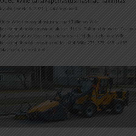
Uued Wille tänavapuhastusmasinad Tallinnas
by
ulvi
|
veebr 8, 2021
|
Uncategorised
Uued Wille tänavapuhastusmasinad Tallinnas Wille
keskkonnahooldusmasinad alustasid tööd Tallinna tänavatel. Tallinna
tänavapuhastusüksuse masinapark sai täiendust nelja uue Wille
keskkonnahooldusmasina mudeli näol: Wille 275, 375, 465 ja 665.
Masinad on varustatud...