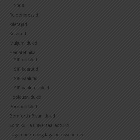
500R
Ruloonpressid
Kiletajad
Külvikud
Muljurniidukid
Heinatehnika
SIP niidukid
SIP kaarutid
SIP vaalutid
SIP vaaluteisaldid
Hooldusniidukid
Poomniidukid
Bomford nõlvaniidukid
Sõnniku- ja universaallaoturid
Lägatehnika ning lägalaotusseadmed