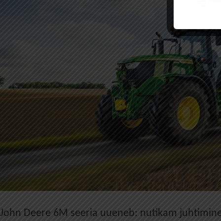
John Deere 6M seeria uueneb: nutikam juhtimine 