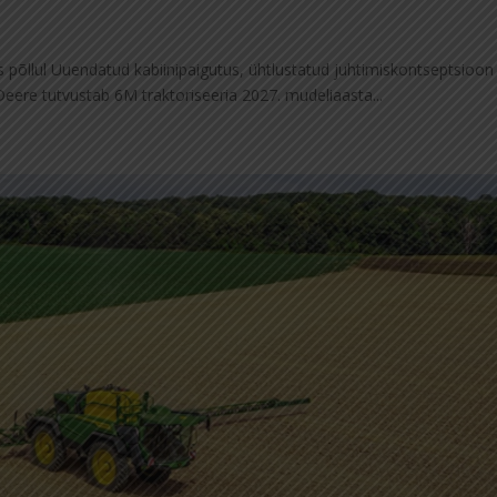
 põllul Uuendatud kabiinipaigutus, ühtlustatud juhtimiskontseptsioon
Deere tutvustab 6M traktoriseeria 2027. mudeliaasta...