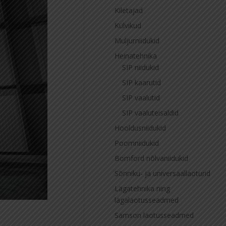
Kiletajad
Külvikud
Muljurniidukid
Heinatehnika
SIP niidukid
SIP kaarutid
SIP vaalutid
SIP vaaluteisaldid
Hooldusniidukid
Poomniidukid
Bomford nõlvaniidukid
Sõnniku- ja universaallaoturid
Lägatehnika ning
lägalaotusseadmed
Samson laotusseadmed