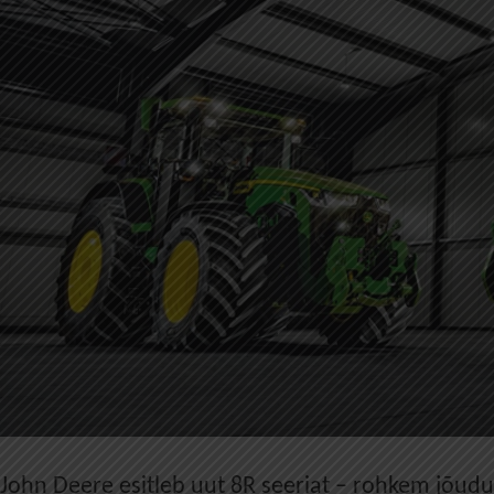
John Deere esitleb uut 8R seeriat – rohkem jõudu, 