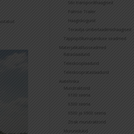
Silo transpordihaagised
Palmse Trailer
Haagiskogurid
iustatud
Teravilja ümberlaadimishaagised
Täppispõllumajanduse seadmed
Materjalikäitlusseadmed
Rataslaadurid
Teleskooplaadurid
Teleskooprataslaadurid
Aiatehnika
Murutraktorid
X100 seeria
X300 seeria
X500 ja X900 seeria
Ztrak murutraktorid
Muruniidukid