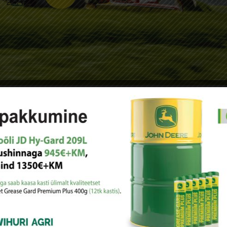
ga traktoreid
andatud maanteetranspordi omadused, kabiinikeskkond, täppispõlluma
täna mudeliaasta 2027 (MY27) uuendusi 6R suure ja eriti suure...