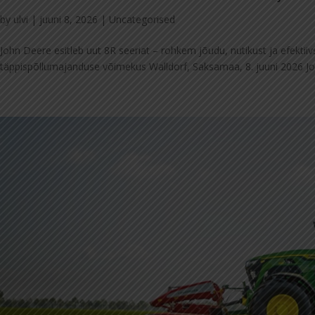
by
ulvi
|
juuni 8, 2026
|
Uncategorised
John Deere esitleb uut 8R seeriat – rohkem jõudu, nutikust ja efekti
täppispõllumajanduse võimekus Walldorf, Saksamaa, 8. juuni 2026 Joh