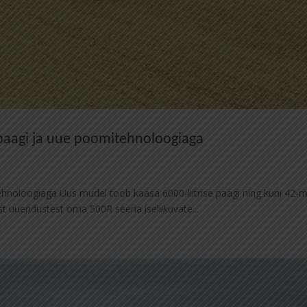
 paagi ja uue poomitehnoloogiaga
hnoloogiaga Uus mudel toob kaasa 6000‑liitrise paagi ning kuni 42‑m
t uuendustest oma 500R seeria iseliikuvate...