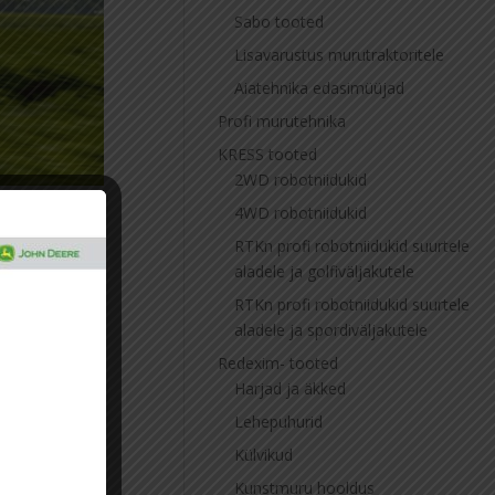
Sabo tooted
Lisavarustus murutraktoritele
Aiatehnika edasimüüjad
Profi murutehnika
KRESS tooted
2WD robotniidukid
4WD robotniidukid
RTKn profi robotniidukid suurtele
aladele ja golfiväljakutele
RTKn profi robotniidukid suurtele
janduse
aladele ja spordiväljakutele
Redexim- tooted
Harjad ja äkked
Lehepuhurid
Külvikud
Kunstmuru hooldus