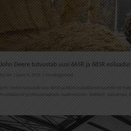
John Deere tutvustab uusi 665R ja 685R esilaadure
by
ulvi
|
juuni 9, 2026
|
Uncategorised
John Deere tutvustab uusi 665R ja 685R esilaadureid suurtele 6R trak
hooldatavust professionaalseks laadimistööks Walldorf, Saksamaa, 8.