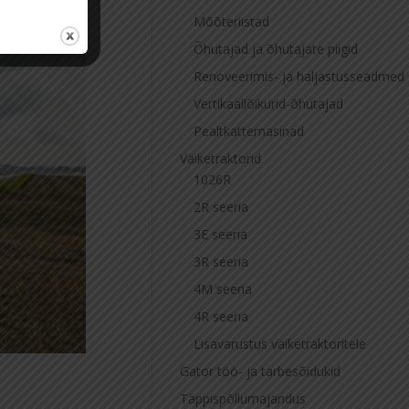
Mõõteriistad
Õhutajad ja õhutajate piigid
Renoveerimis- ja haljastusseadmed
Vertikaallõikurid-õhutajad
Pealtkattemasinad
Väiketraktorid
1026R
2R seeria
3E seeria
3R seeria
4M seeria
4R seeria
Lisavarustus väiketraktoritele
Gator töö- ja tarbesõidukid
Täppispõllumajandus