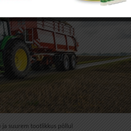
ja suurem tootlikkus põllul