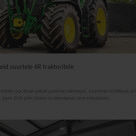
id suurtele 6R traktoritele
toritele Uus disain pakub paremat nähtavust, suuremat tootlikkust ja 
 juuni 2026 John Deere on laiendanud oma esilaadurite...