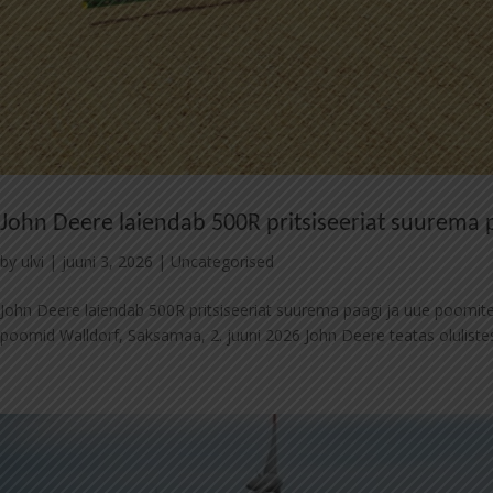
John Deere laiendab 500R pritsiseeriat suurema
by
ulvi
|
juuni 3, 2026
|
Uncategorised
John Deere laiendab 500R pritsiseeriat suurema paagi ja uue poomite
poomid Walldorf, Saksamaa, 2. juuni 2026 John Deere teatas olulistes