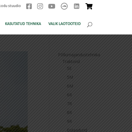
kodu stuudio
KASUTATUD TEHNIKA
VALIK LAOTOOTEID
Põllumajandustehnika
Traktorid
5E
5M
6M
6R
7R
8R
9R
Esilaadurid