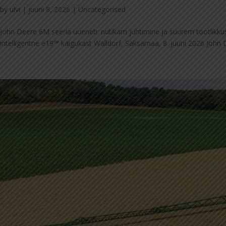
by
ulvi
|
juuni 8, 2026
|
Uncategorised
John Deere 6M seeria uueneb: nutikam juhtimine ja suurem tootlikkus
intelligentne e19™ käigukast Walldorf, Saksamaa, 8. juuni 2026 John 