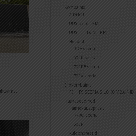
Kombainid
X-seeria
UUS S7 SEERIA
UUS T5|T6 SEERIA
Heedrid
RDF seeria
600R seeria
700PF seeria
700X seeria
Silokombainid
lihtsamat
F8 | F9 SEERIA SILOKOMBAINID
Haakeseadmed
Taimekaitsepritsid
R700i seeria
500R
Ruloonpressid