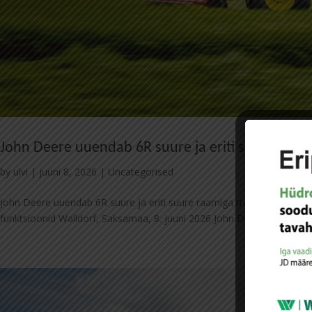
John Deere uuendab 6R suure ja eriti suure raami
by
ulvi
|
juuni 8, 2026
|
Uncategorised
John Deere uuendab 6R suure ja eriti suure raamiga traktoreid Par
funktsioonid Walldorf, Saksamaa, 8. juuni 2026 John Deere tutvustab 