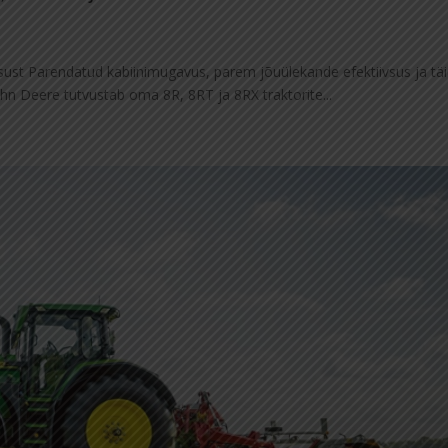
ivsust Parendatud kabiinimugavus, parem jõuülekande efektiivsus ja tä
n Deere tutvustab oma 8R, 8RT ja 8RX traktorite...