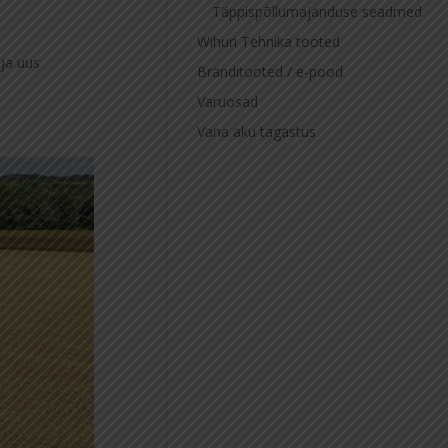
Täppispõllumajanduse seadmed
Wihuri Tehnika tooted
 ja uus
Bränditooted / e-pood
Varuosad
Vana aku tagastus